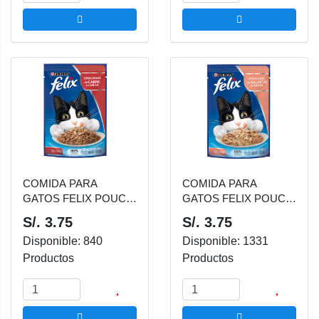
COMIDA PARA
COMIDA PARA
GATOS FELIX POUCH
GATOS FELIX POUCH
SENSACIONES DE
SENSACIONES DE
S/. 3.75
S/. 3.75
CARNE EN SALSA 85
SALMON EN SALSA
Disponible: 840
Disponible: 1331
GR
85 GR
Productos
Productos