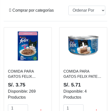
Comprar por categorías
COMIDA PARA
COMIDA PARA
GATOS FELIX
GATOS FELIX PATE
GATITOS SABOR
DE PESCADO ATÚN
S/. 3.75
S/. 5.71
CARNE 85 GR
156 GR
Disponible: 269
Disponible: 4
Productos
Productos