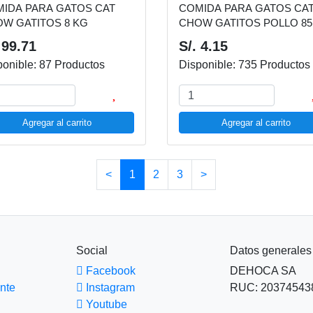
IDA PARA GATOS CAT
COMIDA PARA GATOS CA
W GATITOS 8 KG
CHOW GATITOS POLLO 85
 99.71
S/. 4.15
ponible: 87 Productos
Disponible: 735 Productos
Agregar al carrito
Agregar al carrito
<
1
2
3
>
Social
Datos generales
Facebook
DEHOCA SA
ente
Instagram
RUC: 20374543
Youtube