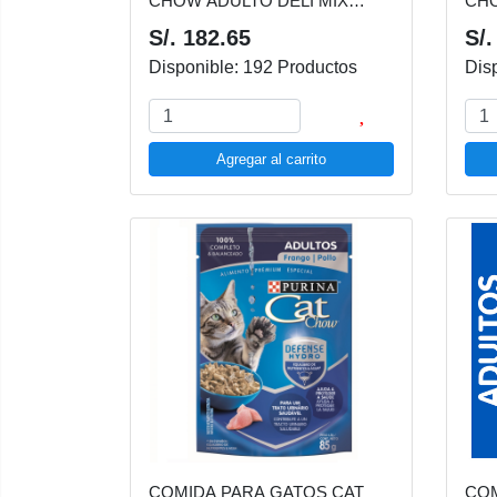
CHOW ADULTO DELI MIX
CH
BOLSA 15 KG
S/. 182.65
S/.
Disponible: 192 Productos
Dis
Agregar al carrito
COMIDA PARA GATOS CAT
COM