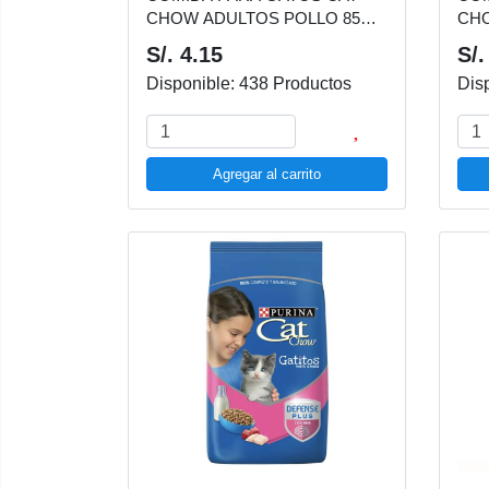
CHOW ADULTOS POLLO 85
CHOW
GR
8 K
S/. 4.15
S/.
Disponible: 438 Productos
Dis
Agregar al carrito