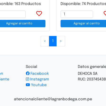
ponible: 163 Productos
Disponible: 74 Producto
Agregar al carrito
Agregar al carrito
<
1
>
Social
Datos general
ón
Facebook
DEHOCA SA
iente
Instagram
RUC: 203745438
Youtube
atencionalcliente@lagranbodega.com.pe