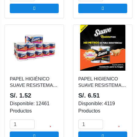
PAPEL HIGIÉNICO
PAPEL HIGIENICO
SUAVE RESISTEMAX
SUAVE RESISTEMAX
NARANJA PACK 2
NEGRO PAQUETE 4
S/. 1.52
S/. 6.51
UNDS
UND
Disponible: 12461
Disponible: 4119
Productos
Productos