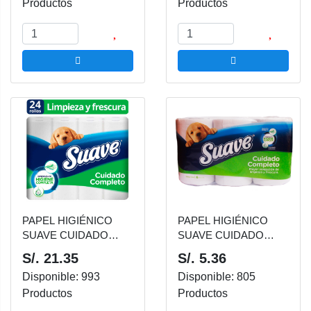
Productos
Productos
PAPEL HIGIÉNICO
PAPEL HIGIÉNICO
SUAVE CUIDADO
SUAVE CUIDADO
COMPLETO MALETA
COMPLETO VERDE
S/. 21.35
S/. 5.36
24 UNDS
MALETA 6 UNDS
Disponible: 993
Disponible: 805
Productos
Productos