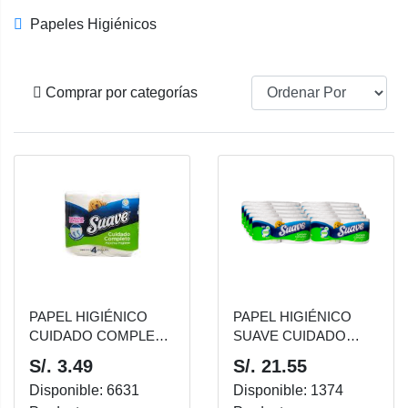
Papeles Higiénicos
Comprar por categorías
PAPEL HIGIÉNICO
PAPEL HIGIÉNICO
CUIDADO COMPLETO
SUAVE CUIDADO
X 4UNIDS
COMPLETO DOBLE
S/. 3.49
S/. 21.55
HOJA PAQUETE X10
Disponible: 6631
Disponible: 1374
UNDS