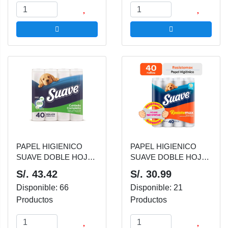
PAPEL HIGIENICO
PAPEL HIGIENICO
SUAVE DOBLE HOJA
SUAVE DOBLE HOJA
CUIDADO COMPLETO
RESISTEMAX
S/. 43.42
S/. 30.99
VERDE MALETA 40
NARANJA MALETA 40
Disponible: 66
Disponible: 21
UND
UND
Productos
Productos