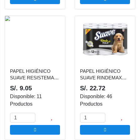
PAPEL HIGIÉNICO
PAPEL HIGIÉNICO
SUAVE RESISTEMAX
SUAVE RINDEMAX
PLANCHA 12 UNDS
NEGRO 12 UNDS X
S/. 9.05
S/. 22.72
40MT
Disponible: 11
Disponible: 46
Productos
Productos