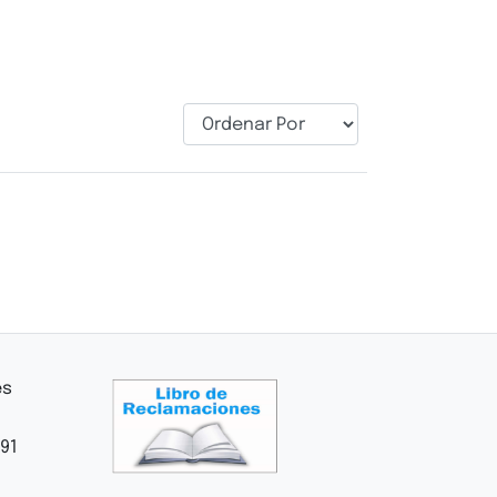
es
91