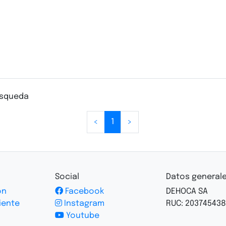
usqueda
<
1
>
Social
Datos general
ón
Facebook
DEHOCA SA
iente
Instagram
RUC: 203745438
Youtube