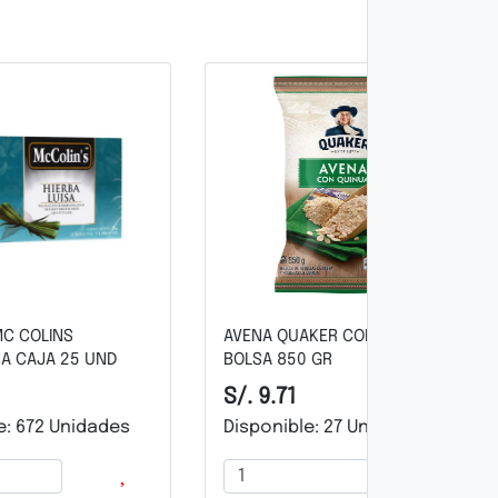
NA QUAKER CON QUINUA
SOPA INSTANTÁNEA AJINOME
SA 850 GR
SABOR GALLINA VASO 50 GR
 9.71
S/. 2.52
ponible: 27 Unidades
Disponible: 836 Unidades