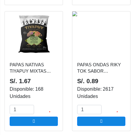
PAPAS NATIVAS
PAPAS ONDAS RIKY
TIYAPUY MIXTAS
TOK SABOR
SABOR JALAPEÑO 30
JALAPEÑO 30 GR
S/. 1.67
S/. 0.89
GR
Disponible: 168
Disponible: 2617
Unidades
Unidades