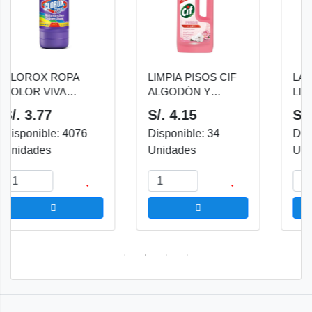
OX ROPA
LIMPIA PISOS CIF
LAVAVAJIL
 VIVA
ALGODÓN Y
LIMÓN 750
AMANCHAS
JAZMÍN 750 ML
.77
S/. 4.15
S/. 11.2
ible: 4076
Disponible: 34
Disponible
des
Unidades
Unidades